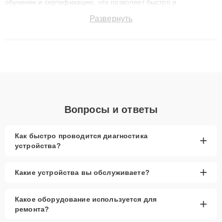
обучение и сертификацию, что позволяет быстро и
точноdiagnostikировать поломки и восстанавливать технику с
Развернуть
сохранением гарантии до 3 лет. Наши мастера решают
сложные случаи: от замены матриц и материнских плат до
ремонта после залития и восстановления данных. Благодаря
высокой квалификации и ответственному подходу клиенты
получают быстрый, качественный ремонт и понятные
объяснения по результатам диагностики.
Вопросы и ответы
Как быстро проводится диагностика
+
устройства?
+
Какие устройства вы обслуживаете?
Какое оборудование используется для
+
ремонта?