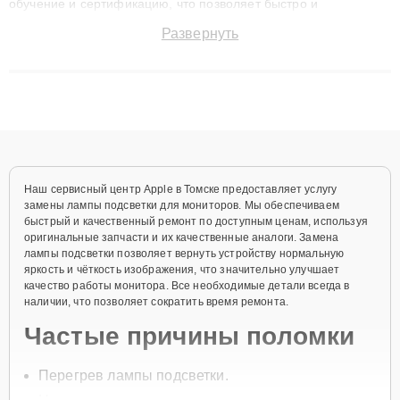
обучение и сертификацию, что позволяет быстро и
точноdiagnostikировать поломки и восстанавливать технику с
Развернуть
сохранением гарантии до 3 лет. Наши мастера решают
сложные случаи: от замены матриц и материнских плат до
ремонта после залития и восстановления данных. Благодаря
высокой квалификации и ответственному подходу клиенты
получают быстрый, качественный ремонт и понятные
объяснения по результатам диагностики.
Наш сервисный центр Apple в Томске предоставляет услугу
замены лампы подсветки для мониторов. Мы обеспечиваем
быстрый и качественный ремонт по доступным ценам, используя
оригинальные запчасти и их качественные аналоги. Замена
лампы подсветки позволяет вернуть устройству нормальную
яркость и чёткость изображения, что значительно улучшает
качество работы монитора. Все необходимые детали всегда в
наличии, что позволяет сократить время ремонта.
Частые причины поломки
Перегрев лампы подсветки.