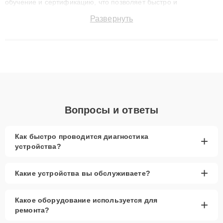
обучение и сертификацию, что позволяет быстро и
точноdiagnostikировать поломки и восстанавливать технику с
Развернуть
сохранением гарантии до 3 лет. Наши мастера решают
сложные случаи: от замены матриц и материнских плат до
ремонта после залития и восстановления данных. Благодаря
высокой квалификации и ответственному подходу клиенты
получают быстрый, качественный ремонт и понятные
объяснения по результатам диагностики.
Вопросы и ответы
Как быстро проводится диагностика
+
устройства?
+
Какие устройства вы обслуживаете?
Какое оборудование используется для
+
ремонта?