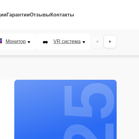
ции
Гарантии
Отзывы
Контакты
25%
Монитор
VR система
Наушники