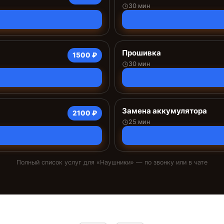
30 мин
Прошивка
1500 ₽
30 мин
Замена аккумулятора
2100 ₽
25 мин
Полный список услуг для «
Наушники
» — по звонку или в чате