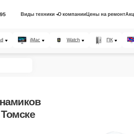
-95
Виды техники
О компании
Цены на ремонт
Ак
ad
iMac
Watch
ПК
инамиков
 Томске