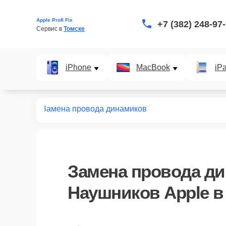
Apple Profi Fix
+7 (382) 248-97
Сервис в 
Томске
iPhone
MacBook
iP
наушников
Замена провода динамиков
Замена провода д
Наушников Apple в