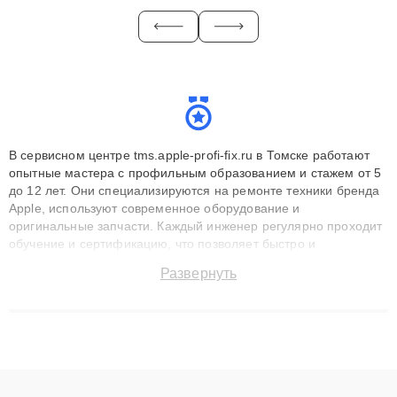
В сервисном центре tms.apple-profi-fix.ru в Томске работают
опытные мастера с профильным образованием и стажем от 5
до 12 лет. Они специализируются на ремонте техники бренда
Apple, используют современное оборудование и
оригинальные запчасти. Каждый инженер регулярно проходит
обучение и сертификацию, что позволяет быстро и
точноdiagnostikировать поломки и восстанавливать технику с
Развернуть
сохранением гарантии до 3 лет. Наши мастера решают
сложные случаи: от замены матриц и материнских плат до
ремонта после залития и восстановления данных. Благодаря
высокой квалификации и ответственному подходу клиенты
получают быстрый, качественный ремонт и понятные
объяснения по результатам диагностики.