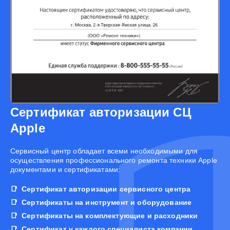
Сертификат авторизации СЦ
Apple
Cервисный центр обладает всеми необходимыми для
осуществления профессионального ремонта техники Apple
документами и сертификатами:
Сертификат авторизации сервисного центра
Сертификаты на инструмент и оборудование
Сертификаты на комплектующие и расходники
Сертификат у каждого специалиста компании