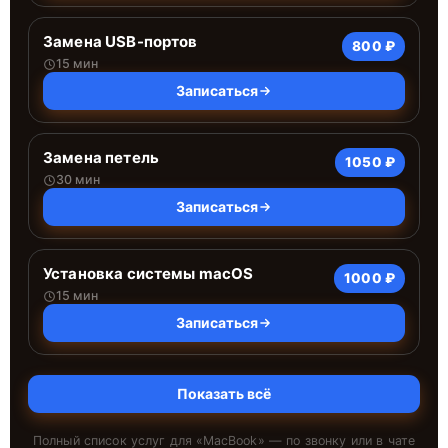
Замена USB-портов
800 ₽
15 мин
Записаться
Замена петель
1050 ₽
30 мин
Записаться
Установка системы macOS
1000 ₽
15 мин
Записаться
Показать всё
Полный список услуг для «
MacBook
» — по звонку или в чате