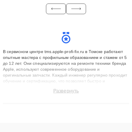
В сервисном центре tms.apple-profi-fix.ru в Томске работают
опытные мастера с профильным образованием и стажем от 5
до 12 лет. Они специализируются на ремонте техники бренда
Apple, используют современное оборудование и
оригинальные запчасти. Каждый инженер регулярно проходит
обучение и сертификацию, что позволяет быстро и
точноdiagnostikировать поломки и восстанавливать технику с
Развернуть
сохранением гарантии до 3 лет. Наши мастера решают
сложные случаи: от замены матриц и материнских плат до
ремонта после залития и восстановления данных. Благодаря
высокой квалификации и ответственному подходу клиенты
получают быстрый, качественный ремонт и понятные
объяснения по результатам диагностики.