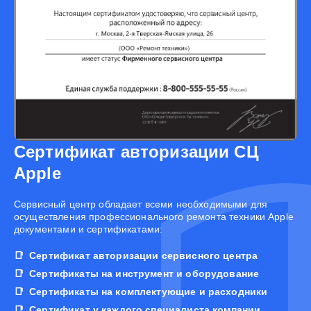
Сертификат авторизации СЦ
Apple
Cервисный центр обладает всеми необходимыми для
осуществления профессионального ремонта техники Apple
документами и сертификатами:
Сертификат авторизации сервисного центра
Сертификаты на инструмент и оборудование
Сертификаты на комплектующие и расходники
Сертификат у каждого специалиста компании