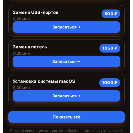
Замена USB-портов
800 ₽
20 мин
Записаться
Замена петель
1050 ₽
20 мин
Записаться
Установка системы macOS
1000 ₽
20 мин
Записаться
Показать всё
Полный список услуг для «
MacBook
» — по звонку или в чате