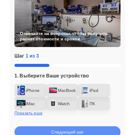
Отвечайте на вопросы, чтобы получить
расчет стоимости и сроков
Шаг
1 из 3
1. Выберите Ваше устройство
iPhone
MacBook
iPad
iMac
Watch
ПК
Показать еще
Следующий шаг