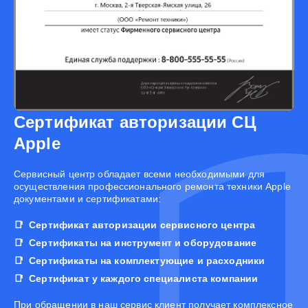
Сертификат авторизации СЦ
Apple
Cервисный центр обладает всеми необходимыми для
осуществления профессионального ремонта техники Apple
документами и сертификатами:
Сертификат авторизации сервисного центра
Сертификаты на инструмент и оборудование
Сертификаты на комплектующие и расходники
Сертификат у каждого специалиста компании
При обращении в наш сервис клиент получает комплексное