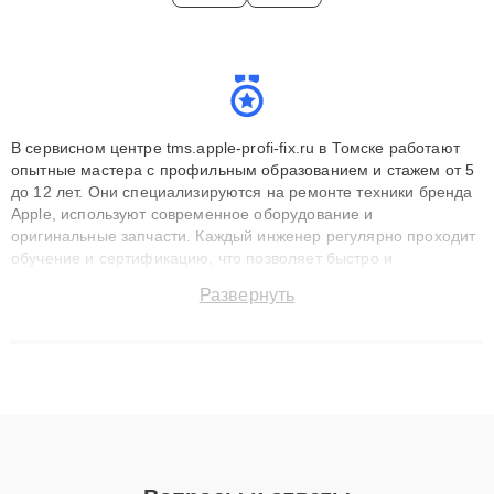
В сервисном центре tms.apple-profi-fix.ru в Томске работают
опытные мастера с профильным образованием и стажем от 5
до 12 лет. Они специализируются на ремонте техники бренда
Apple, используют современное оборудование и
оригинальные запчасти. Каждый инженер регулярно проходит
обучение и сертификацию, что позволяет быстро и
точноdiagnostikировать поломки и восстанавливать технику с
Развернуть
сохранением гарантии до 3 лет. Наши мастера решают
сложные случаи: от замены матриц и материнских плат до
ремонта после залития и восстановления данных. Благодаря
высокой квалификации и ответственному подходу клиенты
получают быстрый, качественный ремонт и понятные
объяснения по результатам диагностики.