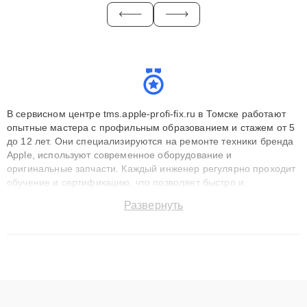
В сервисном центре tms.apple-profi-fix.ru в Томске работают
опытные мастера с профильным образованием и стажем от 5
до 12 лет. Они специализируются на ремонте техники бренда
Apple, используют современное оборудование и
оригинальные запчасти. Каждый инженер регулярно проходит
обучение и сертификацию, что позволяет быстро и
точноdiagnostikировать поломки и восстанавливать технику с
Развернуть
сохранением гарантии до 3 лет. Наши мастера решают
сложные случаи: от замены матриц и материнских плат до
ремонта после залития и восстановления данных. Благодаря
высокой квалификации и ответственному подходу клиенты
получают быстрый, качественный ремонт и понятные
объяснения по результатам диагностики.