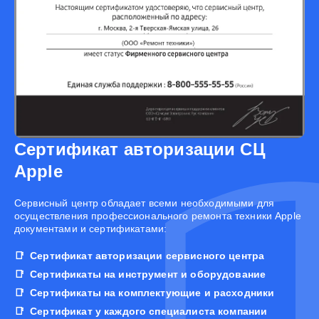
Сертификат авторизации СЦ
Apple
Cервисный центр обладает всеми необходимыми для
осуществления профессионального ремонта техники Apple
документами и сертификатами:
Сертификат авторизации сервисного центра
Сертификаты на инструмент и оборудование
Сертификаты на комплектующие и расходники
Сертификат у каждого специалиста компании