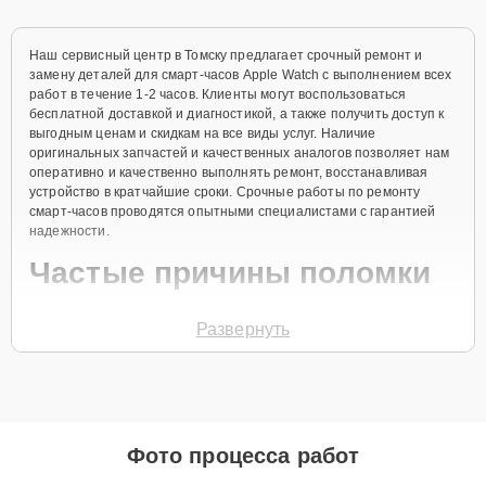
Наш сервисный центр в Томску предлагает срочный ремонт и
замену деталей для смарт-часов Apple Watch с выполнением всех
работ в течение 1-2 часов. Клиенты могут воспользоваться
бесплатной доставкой и диагностикой, а также получить доступ к
выгодным ценам и скидкам на все виды услуг. Наличие
оригинальных запчастей и качественных аналогов позволяет нам
оперативно и качественно выполнять ремонт, восстанавливая
устройство в кратчайшие сроки. Срочные работы по ремонту
смарт-часов проводятся опытными специалистами с гарантией
надежности.
Частые причины поломки
Поломка экрана после удара или падения.
Развернуть
Неисправность аккумулятора или быстрая
разрядка.
Проблемы с сенсорным экраном.
Неполадки в работе микрофона или динамиков.
Фото процесса работ
Повреждение корпуса от воды или пыли.