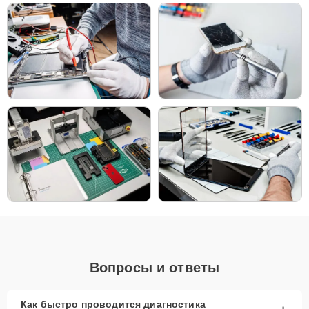
Чтобы начать ремонт, позвоните по телефону
+7 (382) 248-97-95
или оставьте
Заявку на сайте
. В течение минуты специалист
службы поддержки свяжется с вами для уточнения всех деталей и
записи на диагностику и обслуживание вашего гаджета.
Главные особенности
сервиса
Бесплатная доставка и диагностика
–
комфорт и экономия для клиентов.
Низкие цены и скидки
– выгодные условия для
любых видов ремонта.
Срочный ремонт за 1-2 часа
– минимальные
сроки выполнения работы.
Запчасти в наличии
– оригинальные
комплектующие и качественные аналоги.
Гарантия качества
– надежность устройства
Вопросы и ответы
после ремонта.
Сервисный центр Apple-Profi-Fix предоставляет
Как быстро проводится диагностика