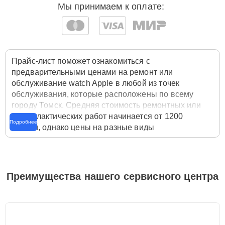
Мы принимаем к оплате:
Прайс-лист поможет ознакомиться с
предварительными ценами на ремонт или
обслуживание watch Apple в любой из точек
обслуживания, которые расположены по всему
городу Томск. Средняя стоимость ремонтных или
профилактических работ начинается от 1200
Подробнее
рублей, однако цены на разные виды
комплектующих могут различаться. Полную
стоимость работ с учётом запчастей или расходных
материалов необходимо уточнять со специалистом
службы заботы о клиентах. Для расчета итоговой
Преимущества нашего сервисного центра
стоимости ремонта watch достаточно позвонить по
телефону горячей линии
+7 (382) 248-97-95
или
оставить заявку на нашем сайте Apple-Profi-Fix.