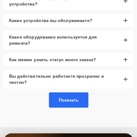
+
профессиональный ремонт техники благодаря опыту мастеров и
устройства?
применению высококачественного оборудования. Мы используем
проверенные запчасти, что гарантирует долговечность вашего
устройства после ремонта. Если вашим смарт-часам требуется
+
Какие устройства вы обслуживаете?
обслуживание, вы можете рассчитывать на то, что оно будет
выполнено с гарантией на срок до 3 лет, обеспечивая надежную
работу на долгие годы.
Какое оборудование используется для
+
ремонта?
+
Как можно узнать статус моего заказа?
Вы действительно работаете прозрачно и
+
честно?
Показать