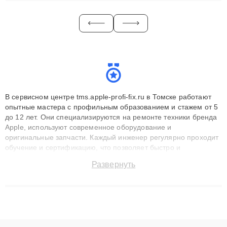
В сервисном центре tms.apple-profi-fix.ru в Томске работают
опытные мастера с профильным образованием и стажем от 5
до 12 лет. Они специализируются на ремонте техники бренда
Apple, используют современное оборудование и
оригинальные запчасти. Каждый инженер регулярно проходит
обучение и сертификацию, что позволяет быстро и
точноdiagnostikировать поломки и восстанавливать технику с
Развернуть
сохранением гарантии до 3 лет. Наши мастера решают
сложные случаи: от замены матриц и материнских плат до
ремонта после залития и восстановления данных. Благодаря
высокой квалификации и ответственному подходу клиенты
получают быстрый, качественный ремонт и понятные
объяснения по результатам диагностики.