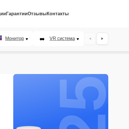
ции
Гарантии
Отзывы
Контакты
25%
Монитор
VR система
Наушники