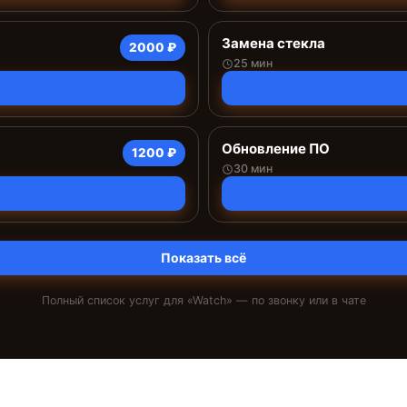
Замена стекла
2000 ₽
25 мин
Обновление ПО
1200 ₽
30 мин
Показать всё
Полный список услуг для «
Watch
» — по звонку или в чате