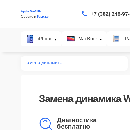
Apple Profi Fix
+7 (382) 248-97
Сервис в 
Томске
iPhone
MacBook
iP
онт watch
Замена динамика
Замена динамика W
Диагностика
бесплатно