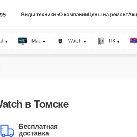
-95
Виды техники
О компании
Цены на ремонт
Ак
ad
iMac
Watch
ПК
atch в Томске
Бесплатная
доставка