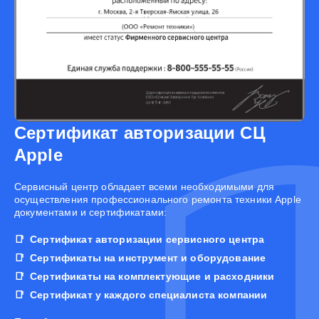
Сертификат авторизации СЦ
Apple
Cервисный центр обладает всеми необходимыми для
осуществления профессионального ремонта техники Apple
документами и сертификатами:
Сертификат авторизации сервисного центра
Сертификаты на инструмент и оборудование
Сертификаты на комплектующие и расходники
Сертификат у каждого специалиста компании