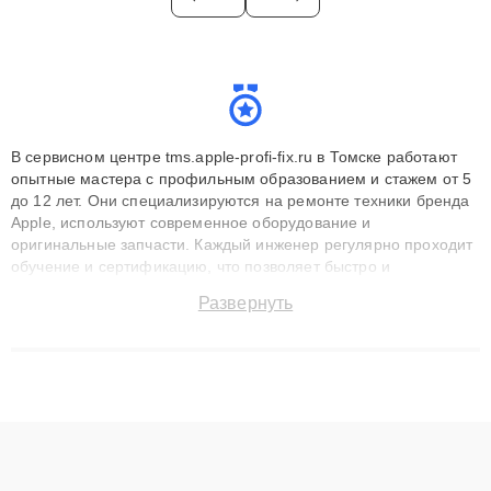
В сервисном центре tms.apple-profi-fix.ru в Томске работают
опытные мастера с профильным образованием и стажем от 5
до 12 лет. Они специализируются на ремонте техники бренда
Apple, используют современное оборудование и
оригинальные запчасти. Каждый инженер регулярно проходит
обучение и сертификацию, что позволяет быстро и
точноdiagnostikировать поломки и восстанавливать технику с
Развернуть
сохранением гарантии до 3 лет. Наши мастера решают
сложные случаи: от замены матриц и материнских плат до
ремонта после залития и восстановления данных. Благодаря
высокой квалификации и ответственному подходу клиенты
получают быстрый, качественный ремонт и понятные
объяснения по результатам диагностики.