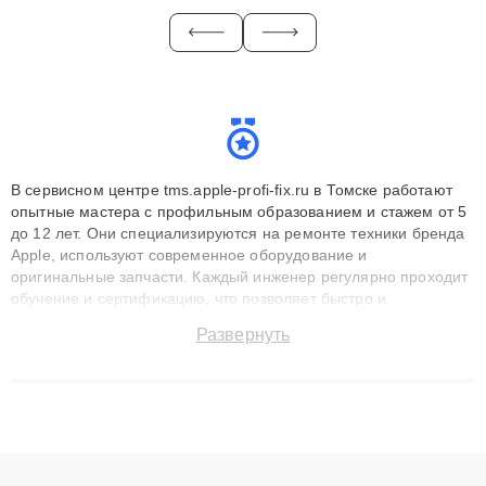
В сервисном центре tms.apple-profi-fix.ru в Томске работают
опытные мастера с профильным образованием и стажем от 5
до 12 лет. Они специализируются на ремонте техники бренда
Apple, используют современное оборудование и
оригинальные запчасти. Каждый инженер регулярно проходит
обучение и сертификацию, что позволяет быстро и
точноdiagnostikировать поломки и восстанавливать технику с
Развернуть
сохранением гарантии до 3 лет. Наши мастера решают
сложные случаи: от замены матриц и материнских плат до
ремонта после залития и восстановления данных. Благодаря
высокой квалификации и ответственному подходу клиенты
получают быстрый, качественный ремонт и понятные
объяснения по результатам диагностики.