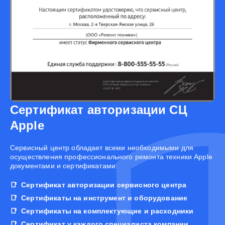
Сертификат авторизации СЦ
Apple
Cервисный центр обладает всеми необходимыми для
осуществления профессионального ремонта техники Apple
документами и сертификатами:
Сертификат авторизации сервисного центра
Сертификаты на инструмент и оборудование
Сертификаты на комплектующие и расходники
Сертификат у каждого специалиста компании